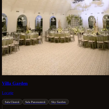
Villa Garden
Locație
Sala Clasică
Sala Panoramică
Sky Garden