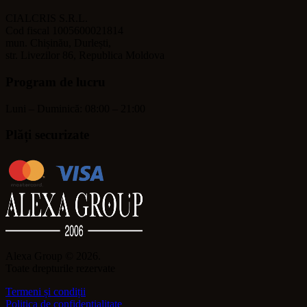
CIALCRIS S.R.L.
Cod fiscal 1005600021814
mun. Chișinău, Durlești,
str. Livezilor 86, Republica Moldova
Program de lucru
Luni – Duminică: 08:00 – 21:00
Plăți securizate
Alexa Group © 2026.
Toate drepturile rezervate
Termeni și condiții
Politica de confidențialitate