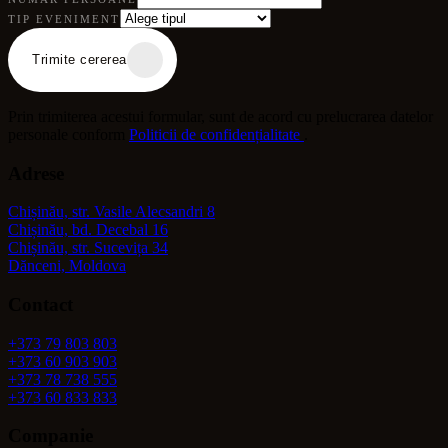
TIP EVENIMENT
Trimite cererea
Prin trimiterea acestui formular, sunt de acord cu prelucrarea datelor
personale conform
Politicii de confidențialitate
.
Adrese
Chișinău, str. Vasile Alecsandri 8
Chișinău, bd. Decebal 16
Chișinău, str. Sucevița 34
Dănceni, Moldova
Contact
+373 79 803 803
+373 60 903 903
+373 78 738 555
+373 60 833 833
Companie