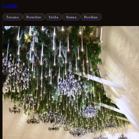
Locație
Toscana
Portofino
Sicilia
Sienna
Picollino