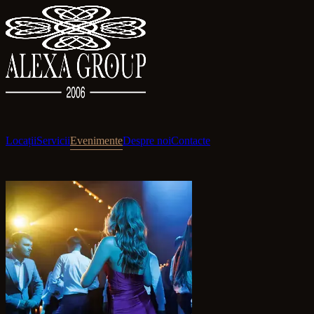
Locații
Servicii
Evenimente
Despre noi
Contacte