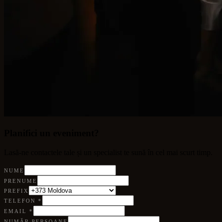
Planifici un eveniment?
Lasă-ne contactele tale și un specialist te sună în cel mai scurt timp.
NUME
PRENUME
PREFIX
TELEFON
*
EMAIL
*
NUMĂR PERSOANE