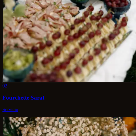
02
Fourchette Sarat
Serviciu