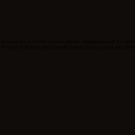
socializare. Cu arome variate și plăcute, narghileaua poate fi o alternat
fi un loc de întâlnire pentru invitați și poate ajuta la crearea unei atmos