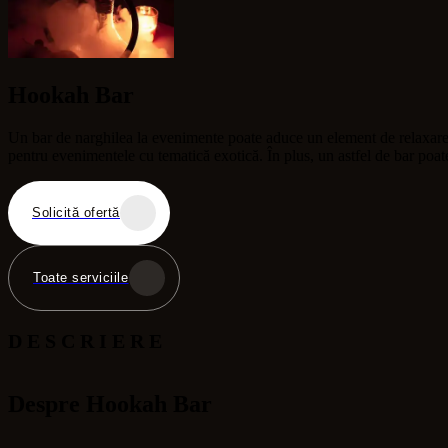
Hookah Bar
Un bar de narghilea la evenimente poate aduce un element de relaxare și 
pentru evenimentele cu tematică exotică. În plus, un astfel de bar poate 
Solicită ofertă
Toate serviciile
DESCRIERE
Despre Hookah Bar