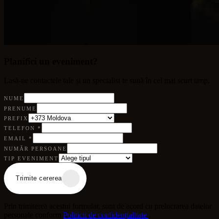
Planifici un eveniment?
Lasă-ne contactele tale și un specialist te sună în cel mai scurt timp.
NUME
PRENUME
PREFIX
TELEFON
*
EMAIL
*
NUMĂR PERSOANE
TIP EVENIMENT
Trimite cererea
Prin trimiterea acestui formular, sunt de acord cu prelucrarea datelor
personale conform
Politicii de confidențialitate
.