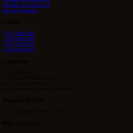
Chișinău, str. Sucevița 34
Dănceni, Moldova
Contact
+373 79 803 803
+373 60 903 903
+373 78 738 555
+373 60 833 833
Companie
CIALCRIS S.R.L.
Cod fiscal 1005600021814
mun. Chișinău, Durlești,
str. Livezilor 86, Republica Moldova
Program de lucru
Luni – Duminică: 08:00 – 21:00
Plăți securizate