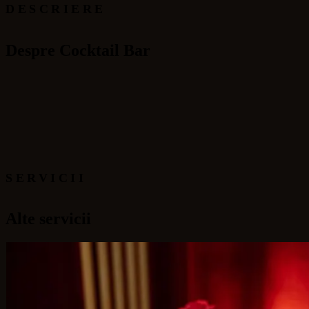
DESCRIERE
Despre Cocktail Bar
SERVICII
Alte servicii