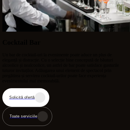
Cocktail Bar
Un bar de cocktail-uri la evenimente poate aduce un plus de
eleganță și distracție. Cu o selecție bine concepută de băuturi
alcoolice și nealcoolice, un astfel de bar poate satisface gusturile
tuturor invitaților. Adăugarea unui element de spectacol prin
pregătirea și servirea cocktail-urilor poate face experiența
evenimentului mai memorabilă.
Solicită ofertă
Toate serviciile