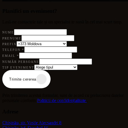
Planifici un eveniment?
Lasă-ne contactele tale și un specialist te sună în cel mai scurt timp.
NUME
PRENUME
PREFIX
TELEFON
*
EMAIL
*
NUMĂR PERSOANE
TIP EVENIMENT
Trimite cererea
Prin trimiterea acestui formular, sunt de acord cu prelucrarea datelor
personale conform
Politicii de confidențialitate
.
Adrese
Chișinău, str. Vasile Alecsandri 8
Chișinău, bd. Decebal 16