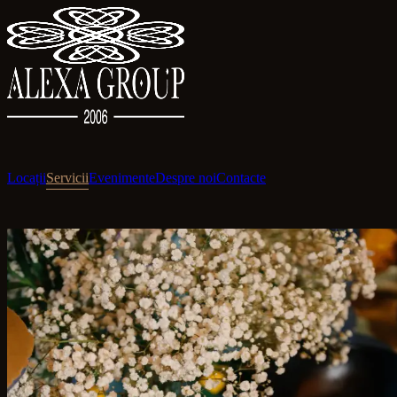
Locații
Servicii
Evenimente
Despre noi
Contacte