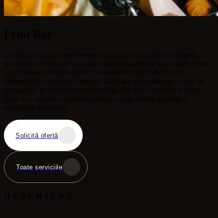
Fruit Bar
Un bar cu fructe la evenimente poate aduce o valoare adăugată
semnificativă, oferind invitaților opțiuni sănătoase și colorate pentru
a-și satisface pofta de dulce. De asemenea, fructele pot fi o
alternativă excelentă la băuturile alcoolice și pot adăuga o notă de
prospețime și vitalitate evenimentului. De aceea, un bar cu fructe
poate fi o alegere excelentă pentru cei care doresc să ofere o
experiență sănătoasă.
Solicită ofertă
Toate serviciile
DESCRIERE