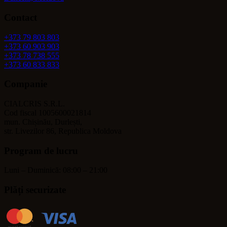
Contact
+373 79 803 803
+373 60 903 903
+373 78 738 555
+373 60 833 833
Companie
CIALCRIS S.R.L.
Cod fiscal 1005600021814
mun. Chișinău, Durlești,
str. Livezilor 86, Republica Moldova
Program de lucru
Luni – Duminică: 08:00 – 21:00
Plăți securizate