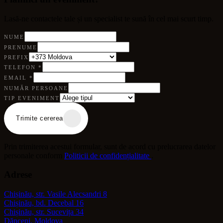
Lasă-ne contactele tale și un specialist te sună în cel mai scurt timp.
NUME
PRENUME
PREFIX
TELEFON
*
EMAIL
*
NUMĂR PERSOANE
TIP EVENIMENT
Trimite cererea
Prin trimiterea acestui formular, sunt de acord cu prelucrarea datelor
personale conform
Politicii de confidențialitate
.
Adrese
Chișinău, str. Vasile Alecsandri 8
Chișinău, bd. Decebal 16
Chișinău, str. Sucevița 34
Dănceni, Moldova