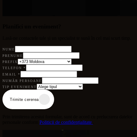
Planifici un eveniment?
Lasă-ne contactele tale și un specialist te sună în cel mai scurt timp.
NUME
PRENUME
PREFIX
TELEFON
*
EMAIL
*
NUMĂR PERSOANE
TIP EVENIMENT
Trimite cererea
Prin trimiterea acestui formular, sunt de acord cu prelucrarea datelor
personale conform
Politicii de confidențialitate
.