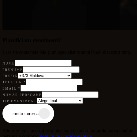
Planifici un eveniment?
Lasă-ne contactele tale și un specialist te sună în cel mai scurt timp.
NUME
PRENUME
PREFIX
TELEFON
*
EMAIL
*
NUMĂR PERSOANE
TIP EVENIMENT
Trimite cererea
Prin trimiterea acestui formular, sunt de acord cu prelucrarea datelor
personale conform
Politicii de confidențialitate
.