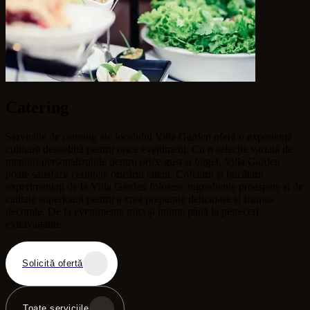
Catering
Serviciile de catering ale localului Villa Garden oferă o experiență
culinară deosebită pentru orice eveniment. Cu o selecție variată de
meniuri personalizabile pentru orice gust și buget, Villa Garden
poate satisface cerințele oricărui client. Cofetarii și bucătarii
experimentați de la Villa Garden folosesc ingrediente proaspete și de
calitate superioară pentru a crea preparate delicioase și frumos
decorate. De la evenimente mici și intime până la petreceri
extravagante
Solicită ofertă
Toate serviciile