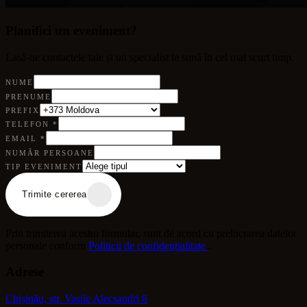
Planifici un eveniment?
Lasă-ne contactele tale și un specialist te sună în cel mai scurt timp.
NUME
PRENUME
PREFIX
TELEFON
*
EMAIL
*
NUMĂR PERSOANE
TIP EVENIMENT
Trimite cererea
Prin trimiterea acestui formular, sunt de acord cu prelucrarea datelor
personale conform
Politicii de confidențialitate
.
Adrese
Chișinău, str. Vasile Alecsandri 8