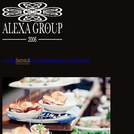
Locații
Servicii
Evenimente
Despre noi
Contacte