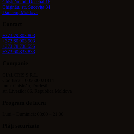
Chișinău, bd. Decebal 16
Chișinău, str. Sucevița 34
Dănceni, Moldova
Contact
+373 79 803 803
+373 60 903 903
+373 78 738 555
+373 60 833 833
Companie
CIALCRIS S.R.L.
Cod fiscal 1005600021814
mun. Chișinău, Durlești,
str. Livezilor 86, Republica Moldova
Program de lucru
Luni – Duminică: 08:00 – 21:00
Plăți securizate