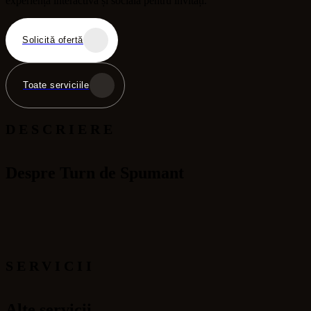
experiență interactivă și socială pentru invitați.
Solicită ofertă
Toate serviciile
DESCRIERE
Despre Turn de Spumant
SERVICII
Alte servicii