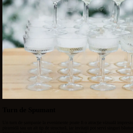
Turn de Spumant
Un turn de șampanie la evenimente poate fi o atracție vizuală impresio
piramidă sau un alt tip de structură, iar invitații pot servi singuri băutu