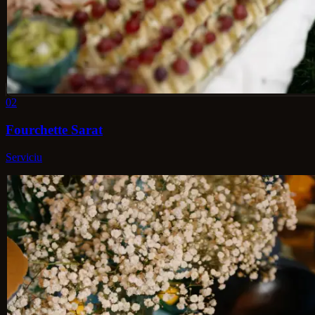
02
Fourchette Sarat
Serviciu