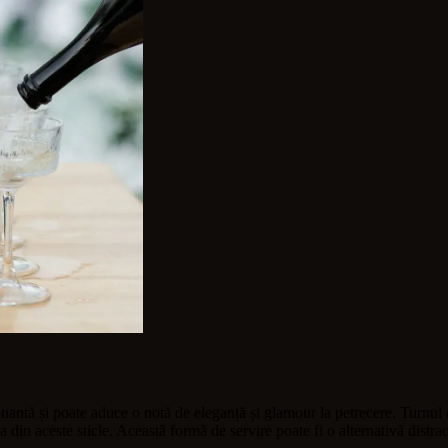
nantă și poate aduce o notă de eleganță și glamour la petrecere. Turnul 
ra din aceste sticle. Această formă de servire poate fi o alternativă distrac