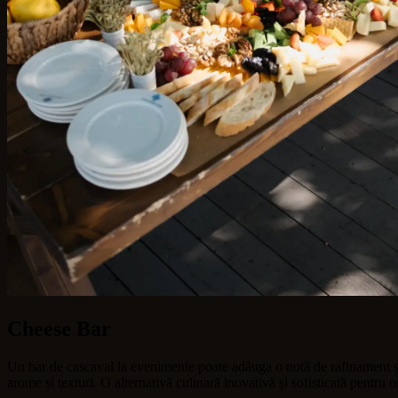
Cheese Bar
Un bar de cascaval la evenimente poate adăuga o notă de rafinament și sa
arome și texturi. O alternativă culinară inovativă și sofisticată pentru 