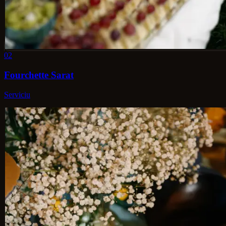
02
Fourchette Sarat
Serviciu