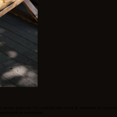
voare petrecerii. Cu o selecție bine aleasă de sortimente de cascaval, un
organizatorii de evenimente.