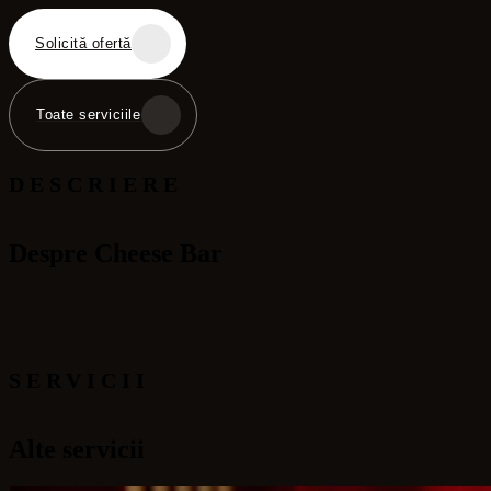
Solicită ofertă
Toate serviciile
DESCRIERE
Despre Cheese Bar
SERVICII
Alte servicii